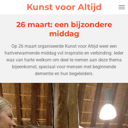
Kunst voor Altijd
Ga
direct
naar
26 maart: een bijzondere
de
middag
hoofdinhoud
Op 26 maart organiseerde Kunst voor Altijd weer een
hartverwarmende middag vol inspiratie en verbinding. Ieder
was van harte welkom om deel te nemen aan deze thema
bijeenkomst, speciaal voor mensen met beginnende
dementie en hun begeleiders.